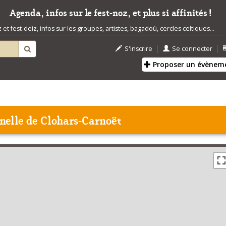
Agenda, infos sur le fest-noz, et plus si affinités !
t fest-deiz, infos sur les groupes, artistes, bagadoù, cercles celtiques...
|
|
S'inscrire
Se connecter
Proposer un évènem
nelle de Clohars-Carnoët