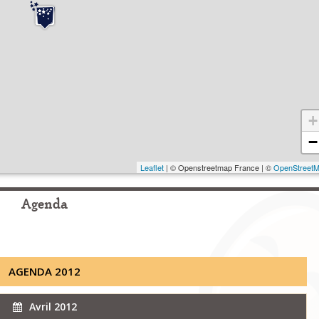
+
−
Leaflet
| © Openstreetmap France | ©
OpenStreet
Agenda
AGENDA 2012
Avril 2012