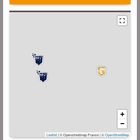
+
−
Leaflet
| © Openstreetmap France | ©
OpenStreetMap