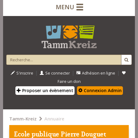
MENU
|
|
|
S'inscrire
Se connecter
Adhésion en ligne
Faire un don
Proposer un évènement
Connexion Admin
Tamm-Kreiz
Annuaire
Ecole publique Pierre Douguet