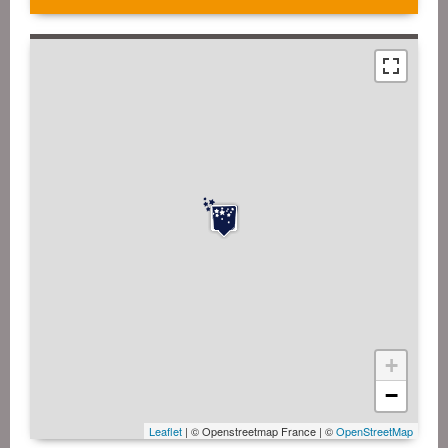
+
−
Leaflet
| © Openstreetmap France | ©
OpenStreetMap