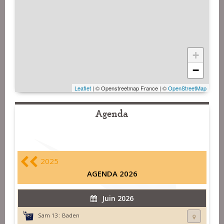
+
−
Leaflet
| © Openstreetmap France | ©
OpenStreetMap
Agenda
2025
AGENDA 2026
Juin 2026
Sam 13 :
Baden