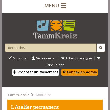
MENU
|
|
|
S'inscrire
Se connecter
Adhésion en ligne
Faire un don
Proposer un évènement
Connexion Admin
Tamm-Kreiz
Annuaire
L'Atelier permanent