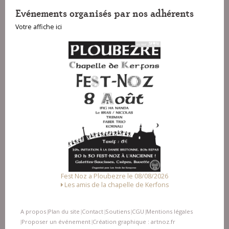
Evénements organisés par nos adhérents
Votre affiche ici
Fest Noz a Ploubezre le 08/08/2026
Fes
Les amis de la chapelle de Kerfons
A propos
Plan du site
Contact
Soutiens
CGU
Mentions légales
|
|
|
|
|
Proposer un événement
Création graphique : artnoz.fr
|
|