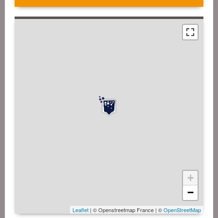
+
−
Leaflet
| © Openstreetmap France | ©
OpenStreetMap