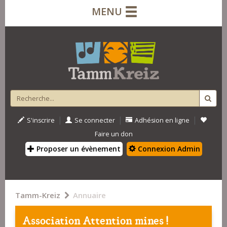
MENU
|
|
|
S'inscrire
Se connecter
Adhésion en ligne
Faire un don
Proposer un évènement
Connexion Admin
Tamm-Kreiz
Annuaire
Association Attention mines !