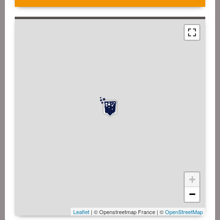
+
−
Leaflet
| © Openstreetmap France | ©
OpenStreetMap