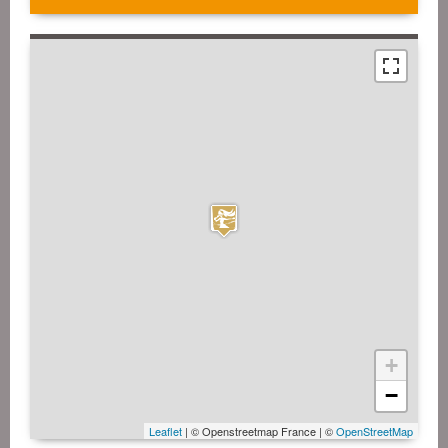
+
−
Leaflet
| © Openstreetmap France | ©
OpenStreetMap