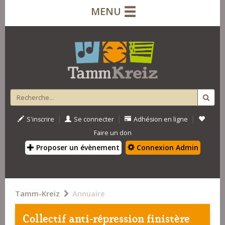
MENU
|
|
|
S'inscrire
Se connecter
Adhésion en ligne
Faire un don
Proposer un évènement
Connexion Admin
Tamm-Kreiz
Annuaire
Collectif anti-répression finistère