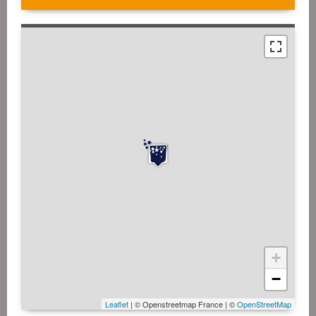
+
−
Leaflet
| © Openstreetmap France | ©
OpenStreetMap