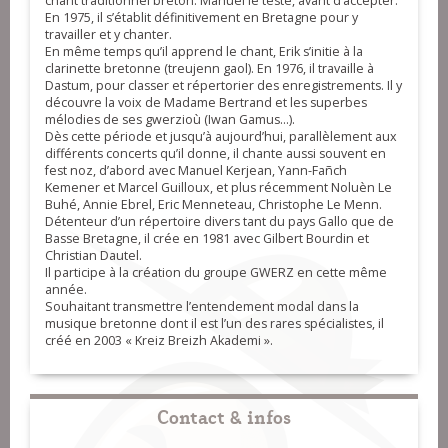
chant traditionnel breton. Manuel le teste, avant d’accepter.
En 1975, il s’établit définitivement en Bretagne pour y
travailler et y chanter.
En même temps qu’il apprend le chant, Erik s’initie à la
clarinette bretonne (treujenn gaol). En 1976, il travaille à
Dastum, pour classer et répertorier des enregistrements. Il y
découvre la voix de Madame Bertrand et les superbes
mélodies de ses gwerzioù (Iwan Gamus...).
Dès cette période et jusqu’à aujourd’hui, parallèlement aux
différents concerts qu’il donne, il chante aussi souvent en
fest noz, d’abord avec Manuel Kerjean, Yann-Fañch
Kemener et Marcel Guilloux, et plus récemment Noluèn Le
Buhé, Annie Ebrel, Eric Menneteau, Christophe Le Menn.
Détenteur d’un répertoire divers tant du pays Gallo que de
Basse Bretagne, il crée en 1981 avec Gilbert Bourdin et
Christian Dautel.
Il participe à la création du groupe GWERZ en cette même
année.
Souhaitant transmettre l’entendement modal dans la
musique bretonne dont il est l’un des rares spécialistes, il
créé en 2003 « Kreiz Breizh Akademi ».
Contact & infos