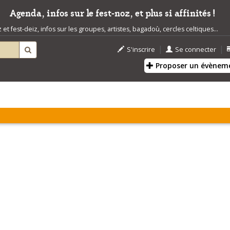
Agenda, infos sur le fest-noz, et plus si affinités !
t fest-deiz, infos sur les groupes, artistes, bagadoù, cercles celtiques...
|
|
S'inscrire
Se connecter
Proposer un évènem