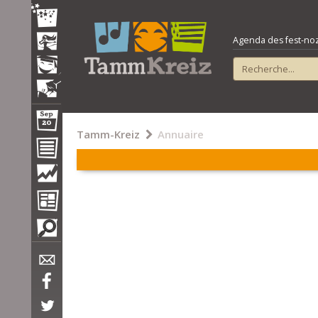
Agenda des fest-noz e
Tamm-Kreiz
Annuaire