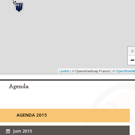
+
−
Leaflet
| © Openstreetmap France | ©
OpenStreet
Agenda
AGENDA 2015
Juin 2015