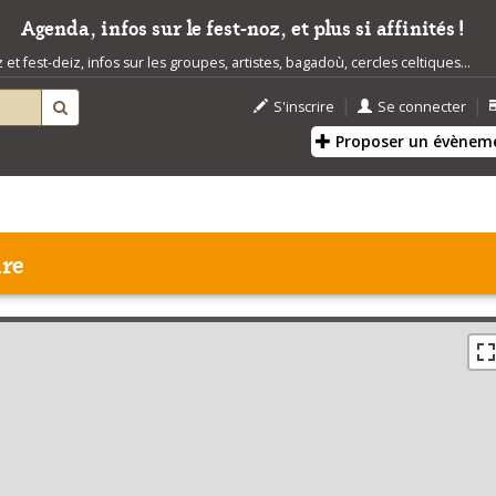
Agenda, infos sur le fest-noz, et plus si affinités !
t fest-deiz, infos sur les groupes, artistes, bagadoù, cercles celtiques...
|
|
S'inscrire
Se connecter
Proposer un évènem
ire