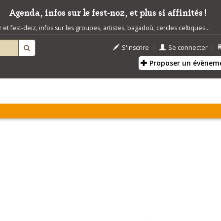
Agenda, infos sur le fest-noz, et plus si affinités !
t fest-deiz, infos sur les groupes, artistes, bagadoù, cercles celtiques...
|
|
S'inscrire
Se connecter
Proposer un évènem