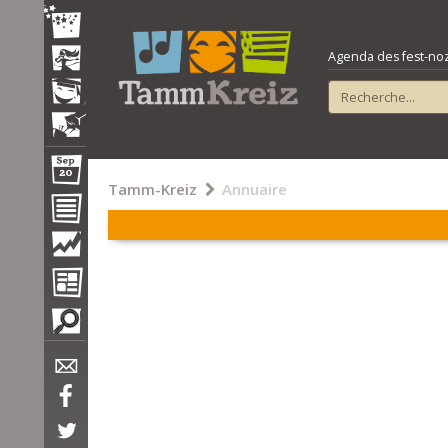
Agenda des fest-noz e
Tamm-Kreiz
Annuaire