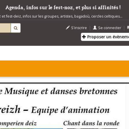
Agenda, infos sur le fest-noz, et plus si affinités !
t fest-deiz, infos sur les groupes, artistes, bagadoù, cercles celtiques...
|
|
S'inscrire
Se connecter
Proposer un évènem