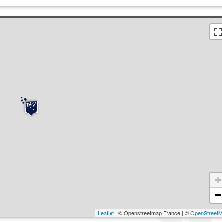
+
−
Leaflet
| © Openstreetmap France | ©
OpenStreet