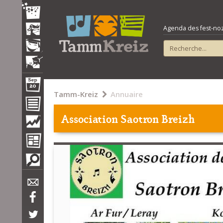
Agenda des fest-noz e
Tamm-Kreiz
Annuaire
Association Saotron Breizh