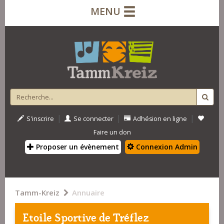
MENU
|
|
|
S'inscrire
Se connecter
Adhésion en ligne
Faire un don
Proposer un évènement
Connexion Admin
Tamm-Kreiz
Annuaire
Etoile Sportive de Tréflez