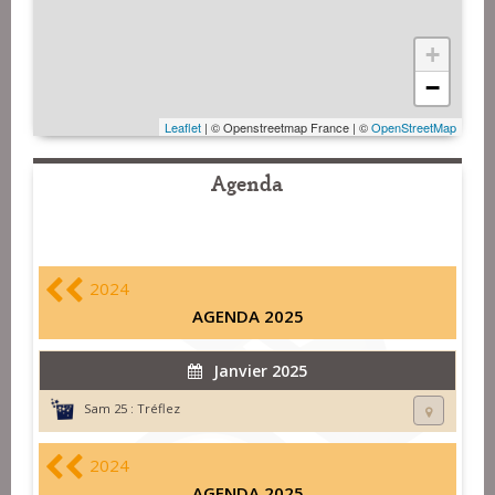
+
−
Leaflet
| © Openstreetmap France | ©
OpenStreetMap
Agenda
2024
AGENDA 2025
Janvier 2025
Sam 25 :
Tréflez
2024
AGENDA 2025