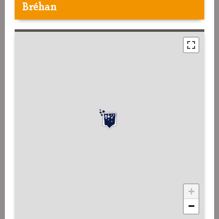
Bréhan
+
−