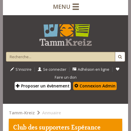
MENU
|
|
|
S'inscrire
Se connecter
Adhésion en ligne
Faire un don
Proposer un évènement
Connexion Admin
Tamm-Kreiz
Annuaire
Club des supporters Espérance