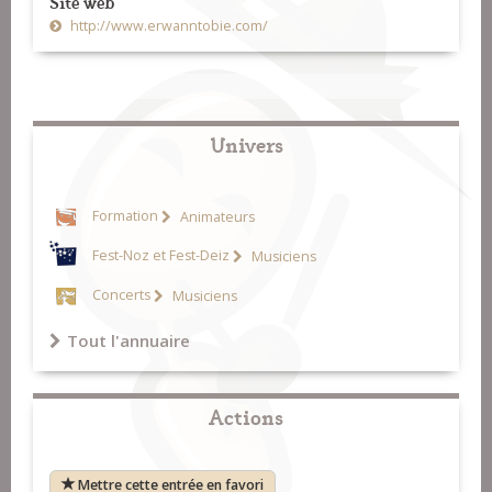
Site web
http://www.erwanntobie.com/
Univers
Formation
Animateurs
Fest-Noz et Fest-Deiz
Musiciens
Concerts
Musiciens
Tout l'annuaire
Actions
Mettre cette entrée en favori