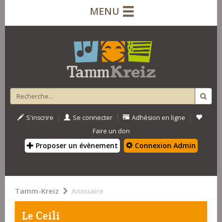
MENU
|
|
|
S'inscrire
Se connecter
Adhésion en ligne
Faire un don
Proposer un évènement
Connexion Admin
Tamm-Kreiz
Annuaire
Le Ceili