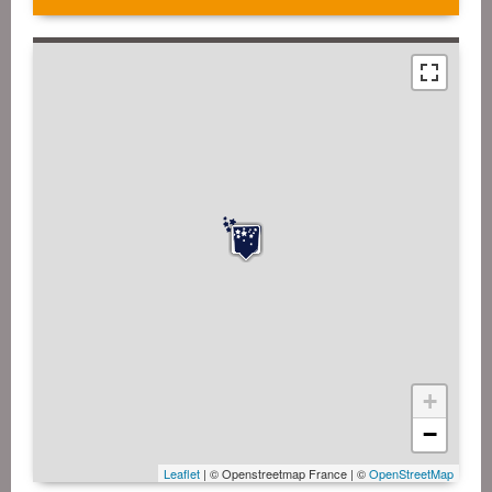
+
−
Leaflet
| © Openstreetmap France | ©
OpenStreetMap