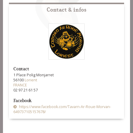
Contact & infos
Contact
1 Place Polig Monjarret
56100
Lorient
FRANCE
02 97 21 61 57
Facebook
https://www.facebook.com/Tavarn-Ar-Roue-Morvan-
649737105157678/