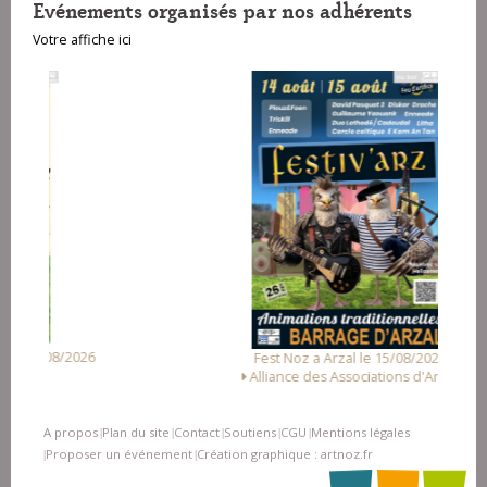
Evénements organisés par nos adhérents
Votre affiche ici
Fest Noz a Arzal le 15/08/2026
Alliance des Associations d'Arzal
A propos
Plan du site
Contact
Soutiens
CGU
Mentions légales
|
|
|
|
|
Proposer un événement
Création graphique : artnoz.fr
|
|