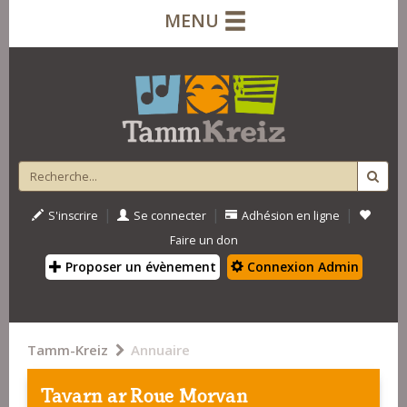
MENU
|
|
|
S'inscrire
Se connecter
Adhésion en ligne
Faire un don
Proposer un évènement
Connexion Admin
Tamm-Kreiz
Annuaire
Tavarn ar Roue Morvan