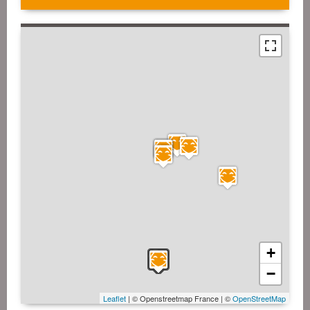
+
−
Leaflet
| © Openstreetmap France | ©
OpenStreetMap