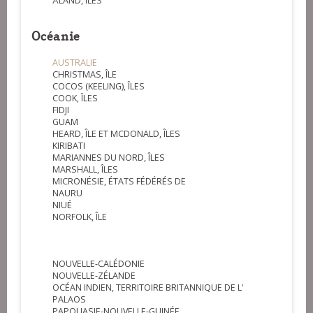
ÅLAND, ÎLES
Océanie
AUSTRALIE
CHRISTMAS, ÎLE
COCOS (KEELING), ÎLES
COOK, ÎLES
FIDJI
GUAM
HEARD, ÎLE ET MCDONALD, ÎLES
KIRIBATI
MARIANNES DU NORD, ÎLES
MARSHALL, ÎLES
MICRONÉSIE, ÉTATS FÉDÉRÉS DE
NAURU
NIUÉ
NORFOLK, ÎLE
NOUVELLE-CALÉDONIE
NOUVELLE-ZÉLANDE
OCÉAN INDIEN, TERRITOIRE BRITANNIQUE DE L'
PALAOS
PAPOUASIE-NOUVELLE-GUINÉE