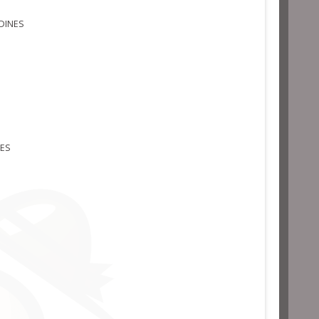
DINES
SES