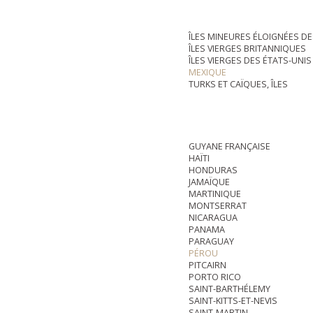
ÎLES MINEURES ÉLOIGNÉES DE
ÎLES VIERGES BRITANNIQUES
ÎLES VIERGES DES ÉTATS-UNIS
MEXIQUE
TURKS ET CAÏQUES, ÎLES
GUYANE FRANÇAISE
HAÏTI
HONDURAS
JAMAÏQUE
MARTINIQUE
MONTSERRAT
NICARAGUA
PANAMA
PARAGUAY
PÉROU
PITCAIRN
PORTO RICO
SAINT-BARTHÉLEMY
SAINT-KITTS-ET-NEVIS
SAINT-MARTIN