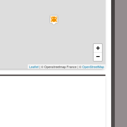
+
−
Leaflet
| © Openstreetmap France | ©
OpenStreetMap