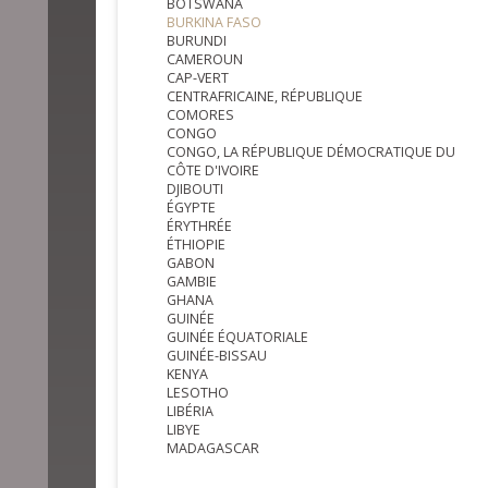
BOTSWANA
BURKINA FASO
BURUNDI
CAMEROUN
CAP-VERT
CENTRAFRICAINE, RÉPUBLIQUE
COMORES
CONGO
CONGO, LA RÉPUBLIQUE DÉMOCRATIQUE DU
CÔTE D'IVOIRE
DJIBOUTI
ÉGYPTE
ÉRYTHRÉE
ÉTHIOPIE
GABON
GAMBIE
GHANA
GUINÉE
GUINÉE ÉQUATORIALE
GUINÉE-BISSAU
KENYA
LESOTHO
LIBÉRIA
LIBYE
MADAGASCAR