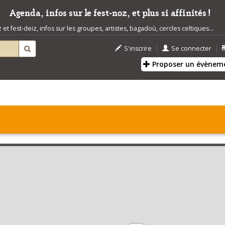
Agenda, infos sur le fest-noz, et plus si affinités !
t fest-deiz, infos sur les groupes, artistes, bagadoù, cercles celtiques...
|
|
S'inscrire
Se connecter
Proposer un évènem