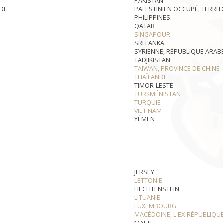
PAKISTAN
 DE
PALESTINIEN OCCUPÉ, TERRIT
PHILIPPINES
QATAR
SINGAPOUR
SRI LANKA
SYRIENNE, RÉPUBLIQUE ARAB
TADJIKISTAN
TAÏWAN, PROVINCE DE CHINE
THAÏLANDE
TIMOR-LESTE
TURKMÉNISTAN
TURQUIE
VIET NAM
YÉMEN
JERSEY
LETTONIE
LIECHTENSTEIN
LITUANIE
LUXEMBOURG
MACÉDOINE, L'EX-RÉPUBLIQU
MALTE