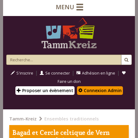
MENU
|
|
|
S'inscrire
Se connecter
Adhésion en ligne
Faire un don
Proposer un évènement
Connexion Admin
Tamm-Kreiz
Ensembles traditionnels
Bagad et Cercle celtique de Vern