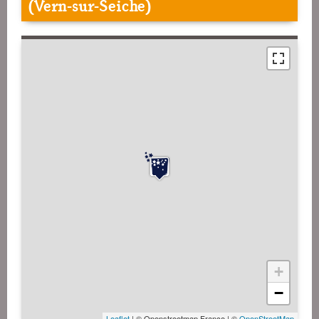
(Vern-sur-Seiche)
+
−
Leaflet
| © Openstreetmap France | ©
OpenStreetMap