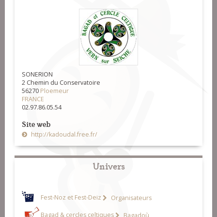
SONERION
2 Chemin du Conservatoire
56270
Ploemeur
FRANCE
02.97.86.05.54
Site web
http://kadoudal.free.fr/
Univers
Fest-Noz et Fest-Deiz
Organisateurs
Bagad & cercles celtiques
Bagadoù