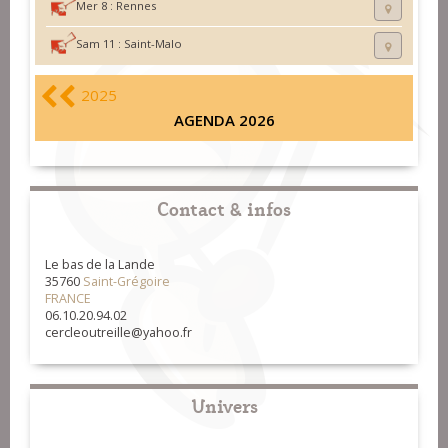
Mer 8 :
Rennes
Sam 11 :
Saint-Malo
2025
AGENDA 2026
Contact & infos
Le bas de la Lande
35760
Saint-Grégoire
FRANCE
06.10.20.94.02
cercleoutreille@yahoo.fr
Univers