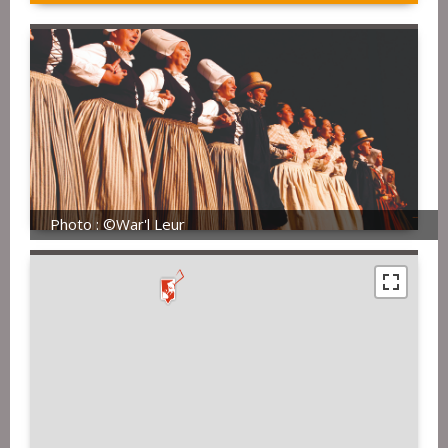
Photo : ©War'l Leur