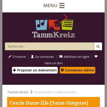
MENU
|
|
|
S'inscrire
Se connecter
Adhésion en ligne
Faire un don
Proposer un évènement
Connexion Admin
Tamm-Kreiz
Ensembles traditionnels
Cercle Outre-Ille (Saint-Grégoire)