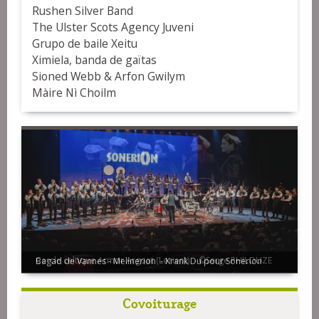
Rushen Silver Band
The Ulster Scots Agency Juveni
Grupo de baile Xeitu
Ximiela, banda de gaïtas
Sioned Webb & Arfon Gwilym
Màire Nì Choilm
Bagad de Vannes - Melinerion - Krank Du pour Sonerion
Covoiturage