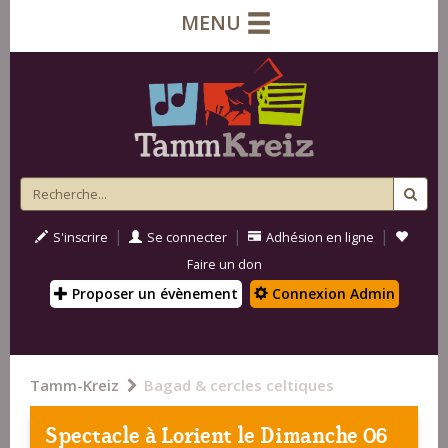
MENU
|
|
|
S'inscrire
Se connecter
Adhésion en ligne
Faire un don
Proposer un évènement
Connexion Admin
Tamm-Kreiz
Bagad & cercles celtiques
Spectacle à
Lorient
le Dimanche 06