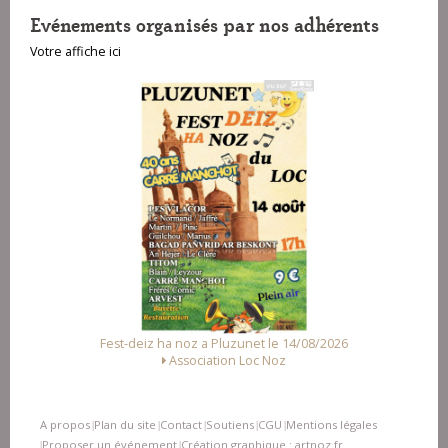
Evénements organisés par nos adhérents
Votre affiche ici
le 14/08/2026
Fest Noz a Arzal le 15/08/2026
oz
Alliance des Associations d'Arzal
A propos
Plan du site
Contact
Soutiens
CGU
Mentions légales
|
|
|
|
|
Proposer un événement
Création graphique : artnoz.fr
|
|