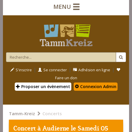
MENU
|
|
|
S'inscrire
Se connecter
Adhésion en ligne
Faire un don
Proposer un évènement
Connexion Admin
Tamm-Kreiz
Concerts
Concert à
Audierne
le Samedi 05