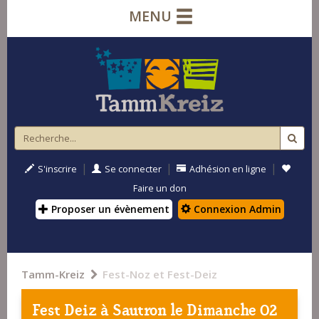
MENU
|
|
|
S'inscrire
Se connecter
Adhésion en ligne
Faire un don
Proposer un évènement
Connexion Admin
Tamm-Kreiz
Fest-Noz et Fest-Deiz
Fest Deiz à
Sautron
le Dimanche 02