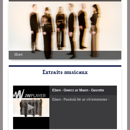
Eben
Extraits musicaux
Eben - Gwerz ar Maen - Gavotte
Eben - Paskoù hir ar ch'emmener -
Polka