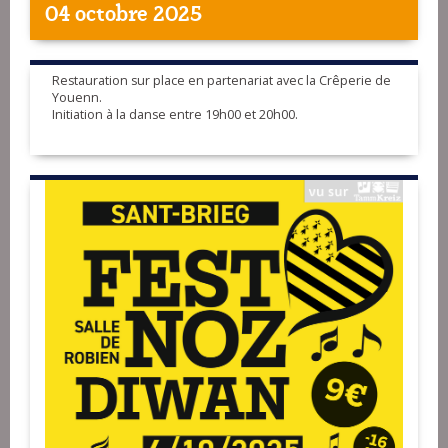
04 octobre 2025
Restauration sur place en partenariat avec la Crêperie de
Youenn.
Initiation à la danse entre 19h00 et 20h00.