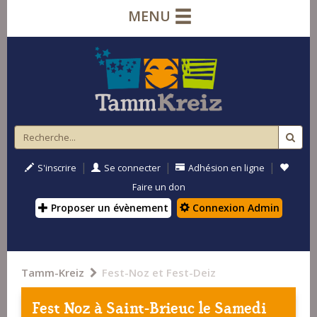
MENU
|
|
|
S'inscrire
Se connecter
Adhésion en ligne
Faire un don
Proposer un évènement
Connexion Admin
Tamm-Kreiz
Fest-Noz et Fest-Deiz
Fest Noz à
Saint-Brieuc
le Samedi