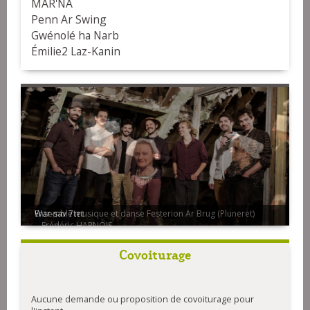
MAR'NA
Penn Ar Swing
Gwénolé ha Narb
Émilie2 Laz-Kanin
Ensemble musique et danse Festerion Ar Brug (Pluneret)
- Frédéric HARNOIS
Covoiturage
Aucune demande ou proposition de covoiturage pour