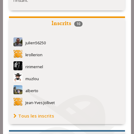
l'instant.
Inscrits
10
julien56250
krollerion
ririmernel
muzlou
alberto
Jean-Yves Jollivet
Tous les inscrits