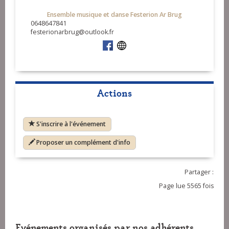
Ensemble musique et danse Festerion Ar Brug
0648647841
festerionarbrug@outlook.fr
Actions
S'inscrire à l'événement
Proposer un complément d'info
Partager :
Page lue 5565 fois
Evénements organisés par nos adhérents