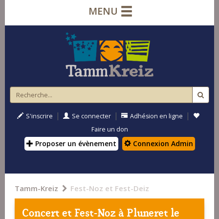
MENU
|
|
|
S'inscrire
Se connecter
Adhésion en ligne
Faire un don
Proposer un évènement
Connexion Admin
Tamm-Kreiz
Fest-Noz et Fest-Deiz
Concert et Fest-Noz à
Pluneret
le