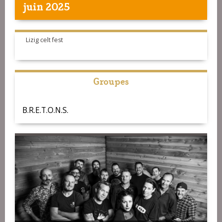
juin 2025
Lizig celt fest
Groupes
B.R.E.T.O.N.S.