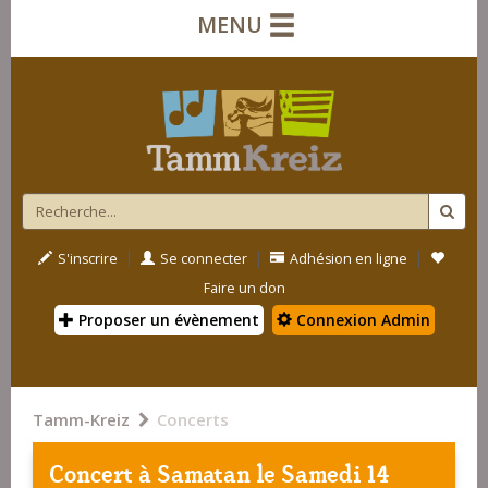
MENU
|
|
|
S'inscrire
Se connecter
Adhésion en ligne
Faire un don
Proposer un évènement
Connexion Admin
Tamm-Kreiz
Concerts
Concert à
Samatan
le Samedi 14