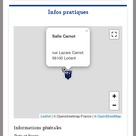
Infos pratiques
×
Salle Carnot
rue Lazare Carnot
56100 Lorient
+
−
Leaflet
| © Openstreetmap France | ©
OpenStreetMap
Informations générales
Date et heure