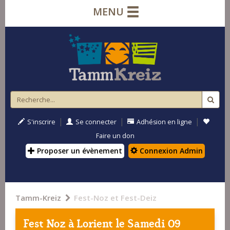
MENU
|
|
|
S'inscrire
Se connecter
Adhésion en ligne
Faire un don
Proposer un évènement
Connexion Admin
Tamm-Kreiz
Fest-Noz et Fest-Deiz
Fest Noz à
Lorient
le Samedi 09