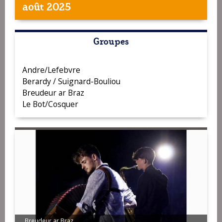
août 2025
Groupes
Andre/Lefebvre
Berardy / Suignard-Bouliou
Breudeur ar Braz
Le Bot/Cosquer
Breudeur ar Braz
Le Bot/Cosquer