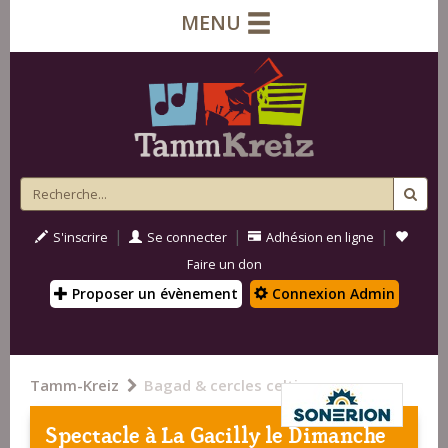
MENU
|
|
|
S'inscrire
Se connecter
Adhésion en ligne
Faire un don
Proposer un évènement
Connexion Admin
Tamm-Kreiz
Bagad & cercles celtiques
Spectacle à
La Gacilly
le Dimanche