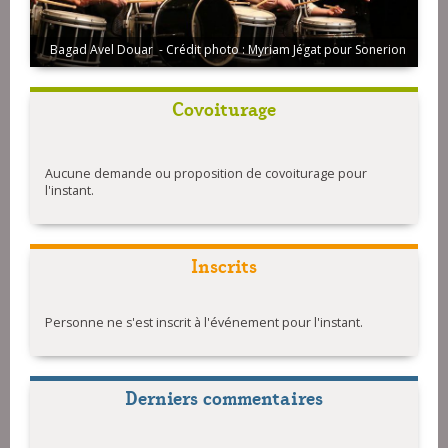
Bagad Avel Douar - Crédit photo : Myriam Jégat pour Sonerion
Cercle Celtique Aùel Douar (Malestroit) - ©Fred HARNOIS
Covoiturage
Aucune demande ou proposition de covoiturage pour
l'instant.
Inscrits
Personne ne s'est inscrit à l'événement pour l'instant.
Derniers commentaires