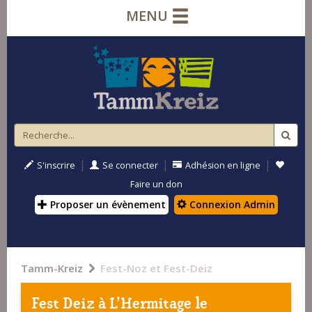
MENU
|
|
|
S'inscrire
Se connecter
Adhésion en ligne
Faire un don
Proposer un évènement
Connexion Admin
Tamm-Kreiz
Fest-Noz et Fest-Deiz
Fest Deiz à
L'Hermitage
le