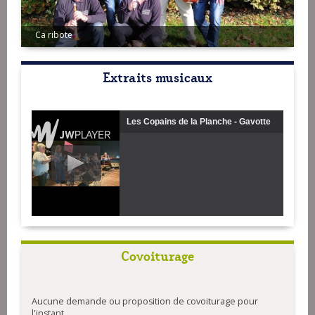
Ca ribote
Les Copains de la Planche
Extraits musicaux
Les Copains de la Planche - Gavotte
de la fontaine blanche
Covoiturage
Aucune demande ou proposition de covoiturage pour
l'instant.