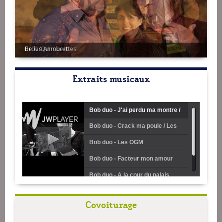
Belles Amourettes
Extraits musicaux
Bob duo - J'ai perdu ma montre /
Bob duo - Crack ma poule / Les
Dans l'bourg de Batz là dansent /
rigados
Bob duo - Les OGM
Les pédalos
Bob duo - Facteur mon amour
Bob duo - A la cour du palais
Bob duo - Mon doux rêveur / Dis
Covoiturage
moi