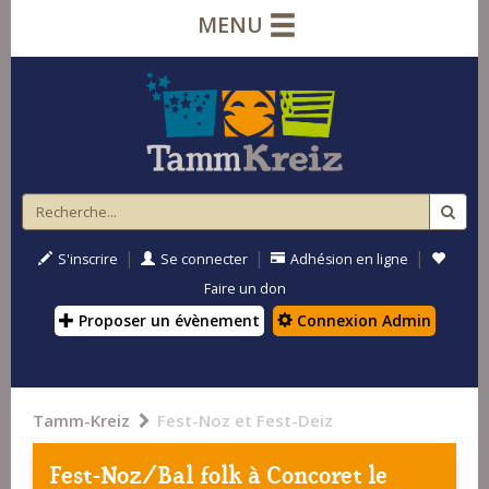
MENU
|
|
|
S'inscrire
Se connecter
Adhésion en ligne
Faire un don
Proposer un évènement
Connexion Admin
Tamm-Kreiz
Fest-Noz et Fest-Deiz
Fest-Noz/Bal folk à
Concoret
le