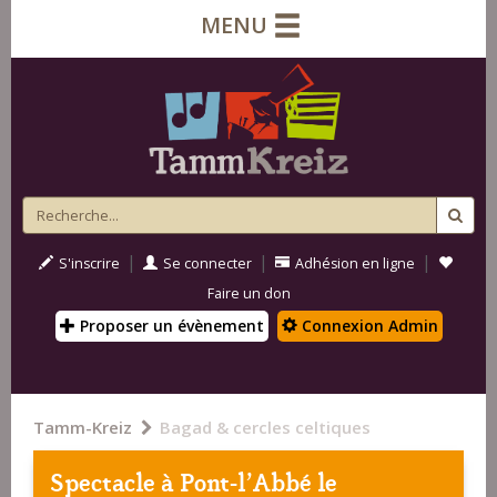
MENU
|
|
|
S'inscrire
Se connecter
Adhésion en ligne
Faire un don
Proposer un évènement
Connexion Admin
Tamm-Kreiz
Bagad & cercles celtiques
Spectacle à
Pont-l'Abbé
le