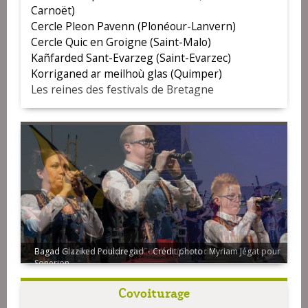
Carnoët)
Cercle Pleon Pavenn (Plonéour-Lanvern)
Cercle Quic en Groigne (Saint-Malo)
Kañfarded Sant-Evarzeg (Saint-Evarzec)
Korriganed ar meilhoù glas (Quimper)
Les reines des festivals de Bretagne
Bagad Glaziked Pouldregad - Crédit photo : Myriam Jégat pour
Sonerion
Covoiturage