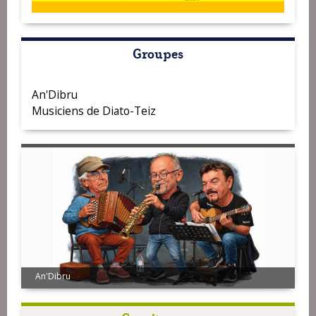
Groupes
An'Dibru
Musiciens de Diato-Teiz
An'Dibru
Musiciens de Diato-Teiz - Studio4k