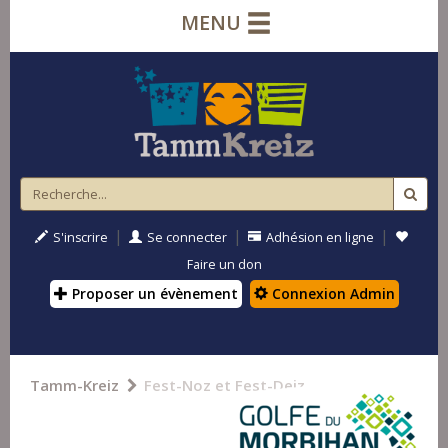
MENU
|
|
|
S'inscrire
Se connecter
Adhésion en ligne
Faire un don
Proposer un évènement
Connexion Admin
Tamm-Kreiz
Fest-Noz et Fest-Deiz