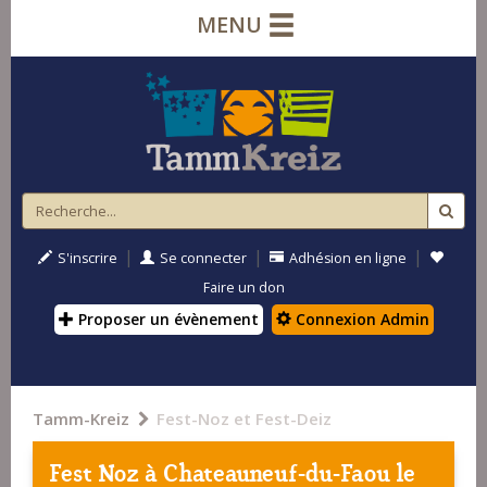
MENU
|
|
|
S'inscrire
Se connecter
Adhésion en ligne
Faire un don
Proposer un évènement
Connexion Admin
Tamm-Kreiz
Fest-Noz et Fest-Deiz
Fest Noz à
Chateauneuf-du-Faou
le