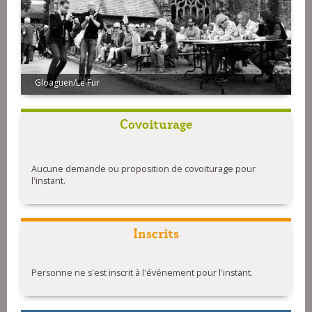
Cornec/Trebaol
Gloaguen/Le Fur
Covoiturage
Aucune demande ou proposition de covoiturage pour
l'instant.
Inscrits
Personne ne s'est inscrit à l'événement pour l'instant.