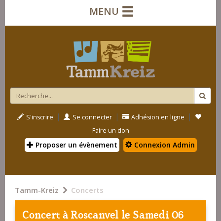
MENU
|
|
|
S'inscrire
Se connecter
Adhésion en ligne
Faire un don
Proposer un évènement
Connexion Admin
Tamm-Kreiz
Concerts
Concert à
Roscanvel
le Samedi 06