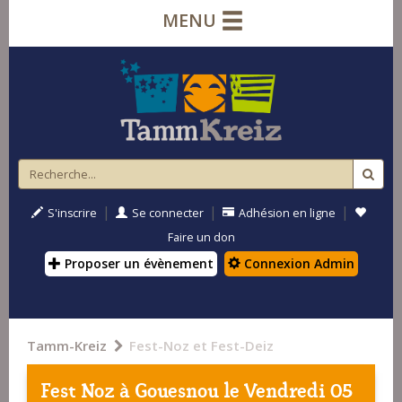
MENU
|
|
|
S'inscrire
Se connecter
Adhésion en ligne
Faire un don
Proposer un évènement
Connexion Admin
Tamm-Kreiz
Fest-Noz et Fest-Deiz
Fest Noz à
Gouesnou
le Vendredi 05