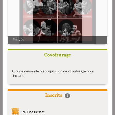
Hent Dall
Trihorn
Covoiturage
Aucune demande ou proposition de covoiturage pour
l'instant.
Inscrits
1
Pauline Brisset