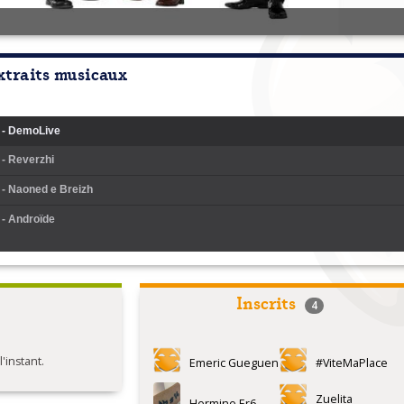
xtraits musicaux
 - DemoLive
 - Reverzhi
 - Naoned e Breizh
 - Androïde
Inscrits
4
instant.
Emeric Gueguen
#ViteMaPlace
Zuelita