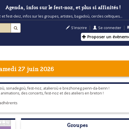
Agenda, infos sur le fest-noz, et plus si affinités !
t fest-deiz, infos sur les groupes, artistes, bagadoù, cercles celtiques...
|
|
S'inscrire
Se connecter
Proposer un évènem
amedi 27 juin 2026
noù, sonadegoù, fest-noz, atalieroù e brezhoneg penn-da-benn !
nimations, des concerts, fest-noz et des ateliers en breton !
 adhérents
Groupes