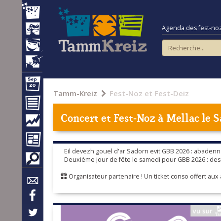
Agenda des fest-noz e
Tamm-Kreiz
Fest-Noz et Fest-Deiz
Concert et Fest-Noz à
Mellac
le S
Eil devezh gouel d'ar Sadorn evit GBB 2026 : abaden
Deuxième jour de fête le samedi pour GBB 2026 : des a
Organisateur partenaire ! Un ticket conso offert aux