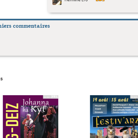
Hermine Er6
niers commentaires
s