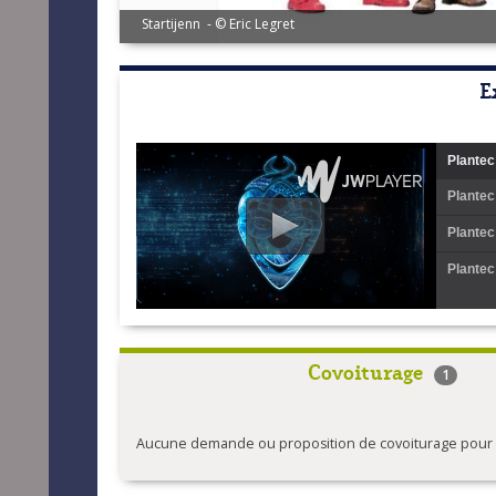
Stervinou/Broustal - Eric LEGRET
E
Plantec
Plantec
Plantec
Plantec
Covoiturage
1
Aucune demande ou proposition de covoiturage pour l'