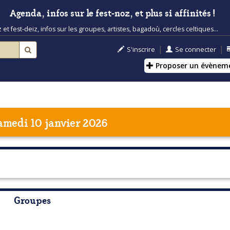
Agenda, infos sur le fest-noz, et plus si affinités !
t fest-deiz, infos sur les groupes, artistes, bagadoù, cercles celtiques...
|
|
S'inscrire
Se connecter
Proposer un évènem
amedi 10 janvier 2026
Groupes