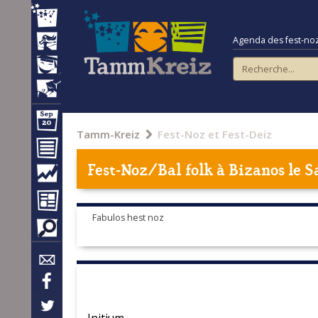
Agenda des fest-noz e
Tamm-Kreiz
Fest-Noz et Fest-Deiz
Fest-Noz/Bal folk à
Bizanos
le S
Fabulos hest noz