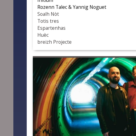
Initium
Rozenn Talec & Yannig Noguet
Soalh Nòt
Totis tres
Espartenhas
Huèc
breizh Projecte