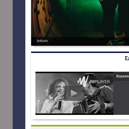
Rozenn Talec & Yannig Noguet - Eric LEGRET
E
Rozenn 