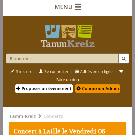
MENU
|
|
|
S'inscrire
Se connecter
Adhésion en ligne
Faire un don
Proposer un évènement
Connexion Admin
Tamm-Kreiz
Concerts
Concert à
Laillé
le Vendredi 06