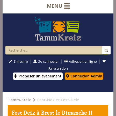
MENU
|
|
|
S'inscrire
Se connecter
Adhésion en ligne
Faire un don
Proposer un évènement
Connexion Admin
Tamm-Kreiz
Fest-Noz et Fest-Deiz
Fest Deiz à
Brest
le Dimanche 11