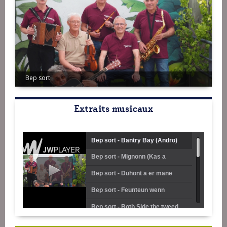
Bep sort
Extraits musicaux
Bep sort - Bantry Bay (Andro)
Bep sort - Mignonn (Kas a
barc'h)
Bep sort - Duhont a er mane
(Hanter Dro)
Bep sort - Feunteun wenn
(Gavotte Plougastel)
Bep sort - Both Side the tweed
(Valse écossaise)
Bep sort - A Paris (Mazurka)