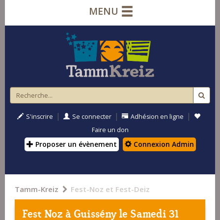
MENU
|
|
|
S'inscrire
Se connecter
Adhésion en ligne
Faire un don
Proposer un évènement
Connexion Admin
Tamm-Kreiz
Fest-Noz et Fest-Deiz
Fest Noz à
Guissény
le Samedi 31