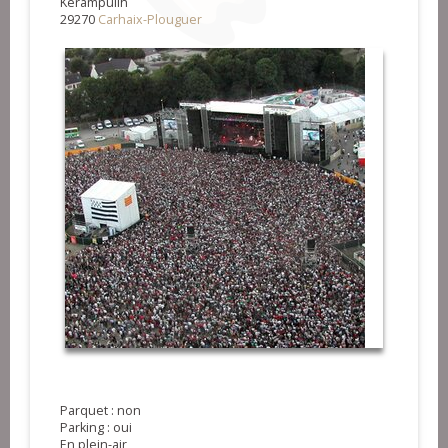
Kerampuilh
29270
Carhaix-Plouguer
Parquet : non
Parking : oui
En plein-air