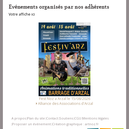
Evénements organisés par nos adhérents
Votre affiche ici
Fest Noz a Arzal le 15/08/2026
Alliance des Associations d'Arzal
A propos
Plan du site
Contact
Soutiens
CGU
Mentions légales
|
|
|
|
|
Proposer un événement
Création graphique : artnoz.fr
|
|