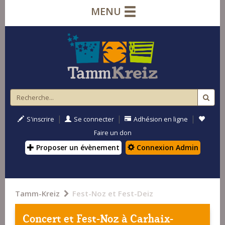
MENU
|
|
|
S'inscrire
Se connecter
Adhésion en ligne
Faire un don
Proposer un évènement
Connexion Admin
Tamm-Kreiz
Fest-Noz et Fest-Deiz
Concert et Fest-Noz à
Carhaix-