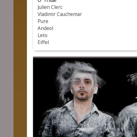
O' Tridal
Julien Clerc
Vladimir Cauchemar
Pure
Andeol
Leto
Eiffel