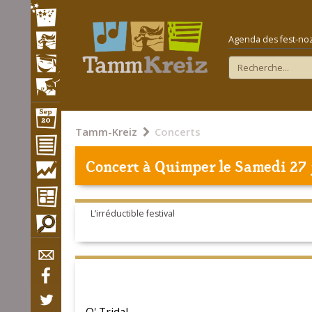
Agenda des fest-noz e
Tamm-Kreiz
Concerts
Concert à
Quimper
le Samedi 27 
L’irréductible festival