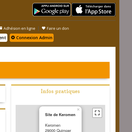
|
Adhésion en ligne
Faire un don
ent
Connexion Admin
Infos pratiques
×
Site de Keromen
Keromen
29000 Quimper