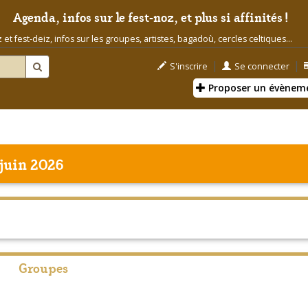
Agenda, infos sur le fest-noz, et plus si affinités !
t fest-deiz, infos sur les groupes, artistes, bagadoù, cercles celtiques...
|
|
S'inscrire
Se connecter
Proposer un évènem
juin 2026
Groupes