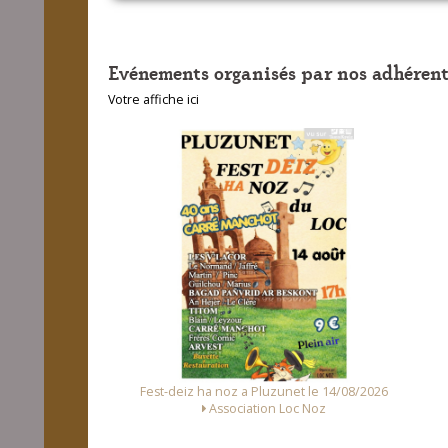
Evénements organisés par nos adhérent
Votre affiche ici
zunet le 14/08/2026
Fes
Fest Noz a Arzal le 15/08/2026
n Loc Noz
Alliance des Associations d'Arzal