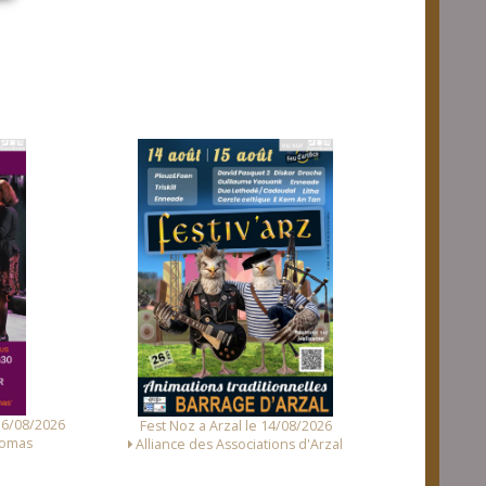
Fest Noz a T
/2026
Concert et Fest-Noz a Sainte-Hélène le
d'Arzal
16/08/2026
Avenir de Sainte Hélène