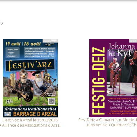
s
t Deiz a Camaret-sur-Mer le 16/08/2026
Fest Noz a Arzal le 14/08
les Amis du Quartier St Thomas
Alliance des Associations 