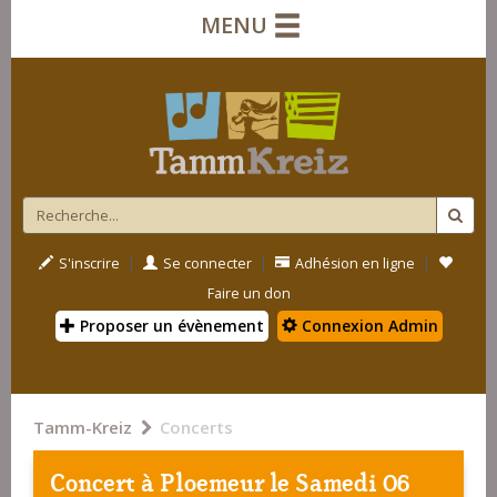
MENU
|
|
|
S'inscrire
Se connecter
Adhésion en ligne
Faire un don
Proposer un évènement
Connexion Admin
Tamm-Kreiz
Concerts
Concert à
Ploemeur
le Samedi 06