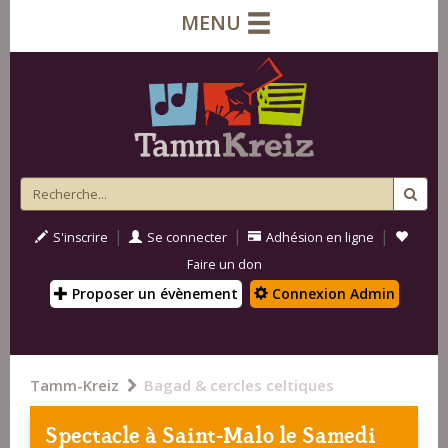
MENU
|
|
|
S'inscrire
Se connecter
Adhésion en ligne
Faire un don
Proposer un évènement
Connexion Admin
Tamm-Kreiz
Bagad & cercles celtiques
Spectacle à
Saint-Malo
le Samedi