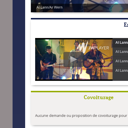
Quéré/Le Pape
E
Al Lann
Al Lann
Al Lann
Al Lann
Covoiturage
Aucune demande ou proposition de covoiturage pour l'