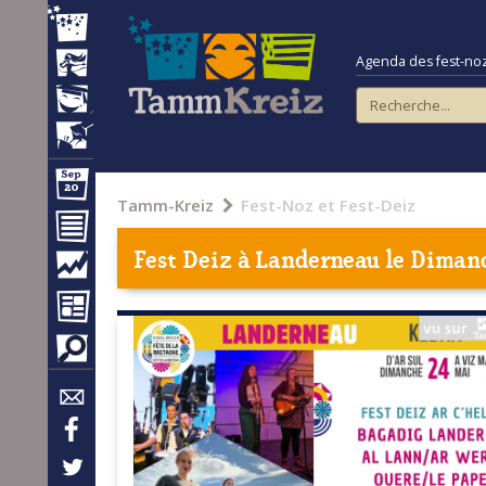
Agenda des fest-noz e
Tamm-Kreiz
Fest-Noz et Fest-Deiz
Fest Deiz à
Landerneau
le Dimanc