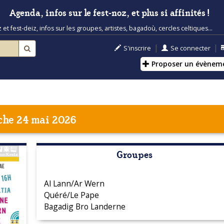
Agenda, infos sur le fest-noz, et plus si affinités !
t fest-deiz, infos sur les groupes, artistes, bagadoù, cercles celtiques...
|
|
S'inscrire
Se connecter
Proposer un évènem
he 24 mai 2026
Groupes
Al Lann/Ar Wern
Quéré/Le Pape
Bagadig Bro Landerne