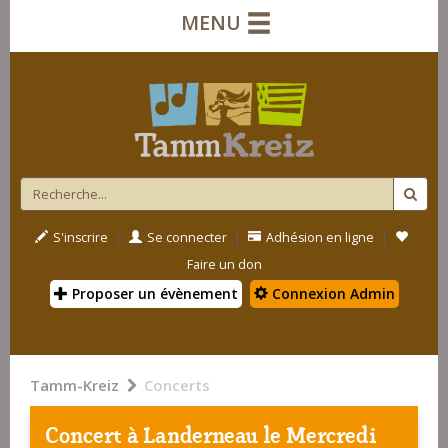
MENU
|
|
|
S'inscrire
Se connecter
Adhésion en ligne
Faire un don
Proposer un évènement
Connexion Admin
Tamm-Kreiz
Concerts
Concert à
Landerneau
le Mercredi