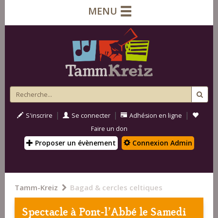
MENU
|
|
|
S'inscrire
Se connecter
Adhésion en ligne
Faire un don
Proposer un évènement
Connexion Admin
Tamm-Kreiz
Bagad & cercles celtiques
Spectacle à
Pont-l'Abbé
le Samedi