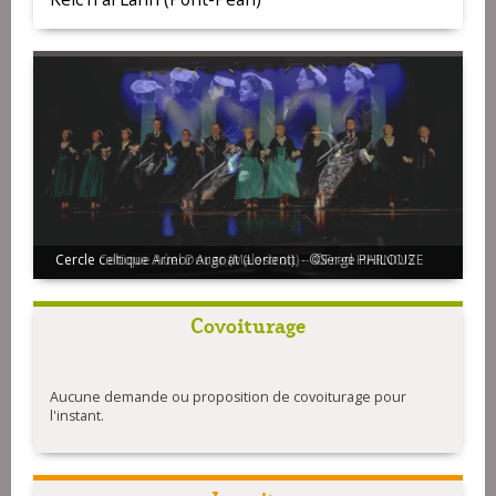
Cercle Celtique Aùel Douar (Malestroit) - ©Fred HARNOIS
Covoiturage
Aucune demande ou proposition de covoiturage pour
l'instant.