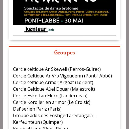
Groupes
Cercle celtique Ar Skewell (Perros-Guirec)
Cercle Celtique Ar Vro Vigoudenn (Pont-l'Abbé)
Cercle celtique Armor Argoat (Lorient)
Cercle Celtique Aùel Douar (Malestroit)
Cercle Eskell an Elorn (Landerneau)
Cercle Korollerien ar mor (Le Croisic)
Dañserien Pariz (Paris)
Groupe ados des Eostiged ar Stangala -
Kerfeunteun (Quimper)
Kelc'h al Lann (Pont-Péan)